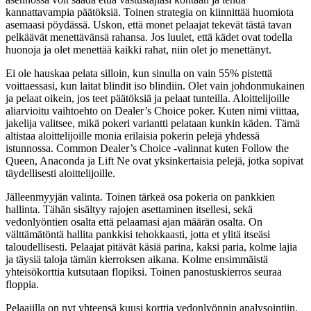
kannattavampia päätöksiä. Toinen strategia on kiinnittää huomiota
asemaasi pöydässä. Uskon, että monet pelaajat tekevät tästä tavan
pelkäävät menettävänsä rahansa. Jos luulet, että kädet ovat todella
huonoja ja olet menettää kaikki rahat, niin olet jo menettänyt.
Ei ole hauskaa pelata silloin, kun sinulla on vain 55% pistettä
voittaessasi, kun laitat blindit iso blindiin. Olet vain johdonmukainen
ja pelaat oikein, jos teet päätöksiä ja pelaat tunteilla. Aloittelijoille
aliarvioitu vaihtoehto on Dealer’s Choice poker. Kuten nimi viittaa,
jakelija valitsee, mikä pokeri variantti pelataan kunkin käden. Tämä
altistaa aloittelijoille monia erilaisia pokerin pelejä yhdessä
istunnossa. Common Dealer’s Choice -valinnat kuten Follow the
Queen, Anaconda ja Lift Ne ovat yksinkertaisia pelejä, jotka sopivat
täydellisesti aloittelijoille.
Jälleenmyyjän valinta. Toinen tärkeä osa pokeria on pankkien
hallinta. Tähän sisältyy rajojen asettaminen itsellesi, sekä
vedonlyöntien osalta että pelaamasi ajan määrän osalta. On
välttämätöntä hallita pankkisi tehokkaasti, jotta et ylitä itseäsi
taloudellisesti. Pelaajat pitävät käsiä parina, kaksi paria, kolme lajia
ja täysiä taloja tämän kierroksen aikana. Kolme ensimmäistä
yhteisökorttia kutsutaan flopiksi. Toinen panostuskierros seuraa
floppia.
Pelaajilla on nyt yhteensä kuusi korttia vedonlyönnin analysointiin.