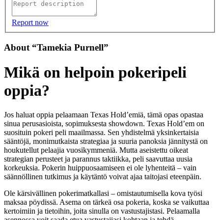
Report now
About “Tamekia Purnell”
Mikä on helpoin pokeripeli
oppia?
Jos haluat oppia pelaamaan Texas Hold’emiä, tämä opas opastaa
sinua perusasioista, sopimuksesta showdown. Texas Hold’em on
suosituin pokeri peli maailmassa. Sen yhdistelmä yksinkertaisia
sääntöjä, monimutkaista strategiaa ja suuria panoksia jännitystä on
houkutellut pelaajia vuosikymmeniä. Mutta aseistettu oikeat
strategian perusteet ja parannus taktiikka, peli saavuttaa uusia
korkeuksia. Pokerin huippuosaamiseen ei ole lyhenteitä – vain
säännöllinen tutkimus ja käytäntö voivat ajaa taitojasi eteenpäin.
Ole kärsivällinen pokerimatkallasi – omistautumisella kova työsi
maksaa pöydissä. Asema on tärkeä osa pokeria, koska se vaikuttaa
kertoimiin ja tietoihin, joita sinulla on vastustajistasi. Pelaamalla
asennossa voit saada etua vastustajiasi kohtaan ja tehdä