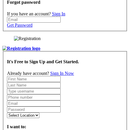
Forgot password
If you have an account?
Sign In
Get Password
It's Free to Sign Up and Get Started.
Already have account?
Sign In Now
I want to: