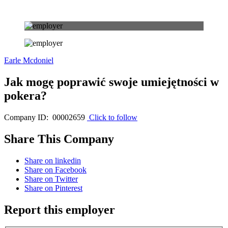
Earle Mcdoniel
Jak mogę poprawić swoje umiejętności w
pokera?
Company ID: 00002659
Click to follow
Share This Company
Share on linkedin
Share on Facebook
Share on Twitter
Share on Pinterest
Report this employer