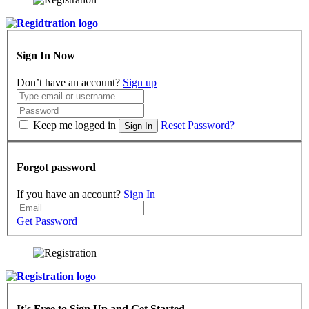
Sign In Now
Don’t have an account?
Sign up
Keep me logged in
Reset Password?
Sign In
Forgot password
If you have an account?
Sign In
Get Password
It's Free to Sign Up and Get Started.